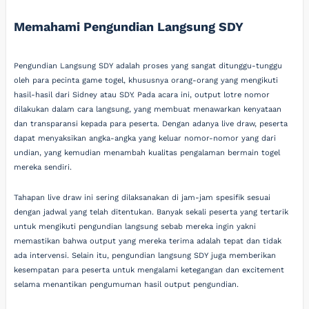
Memahami Pengundian Langsung SDY
Pengundian Langsung SDY adalah proses yang sangat ditunggu-tunggu
oleh para pecinta game togel, khususnya orang-orang yang mengikuti
hasil-hasil dari Sidney atau SDY. Pada acara ini, output lotre nomor
dilakukan dalam cara langsung, yang membuat menawarkan kenyataan
dan transparansi kepada para peserta. Dengan adanya live draw, peserta
dapat menyaksikan angka-angka yang keluar nomor-nomor yang dari
undian, yang kemudian menambah kualitas pengalaman bermain togel
mereka sendiri.
Tahapan live draw ini sering dilaksanakan di jam-jam spesifik sesuai
dengan jadwal yang telah ditentukan. Banyak sekali peserta yang tertarik
untuk mengikuti pengundian langsung sebab mereka ingin yakni
memastikan bahwa output yang mereka terima adalah tepat dan tidak
ada intervensi. Selain itu, pengundian langsung SDY juga memberikan
kesempatan para peserta untuk mengalami ketegangan dan excitement
selama menantikan pengumuman hasil output pengundian.