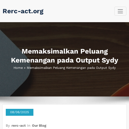
Skip
Rerc-act.org
to
content
Memaksimalkan Peluang
Kemenangan pada Output Sydy
Home
»
Memaksimalkan Peluang Kemenangan pada Output Sydy
08/06/2025
By
rerc-act
In
Our Blog