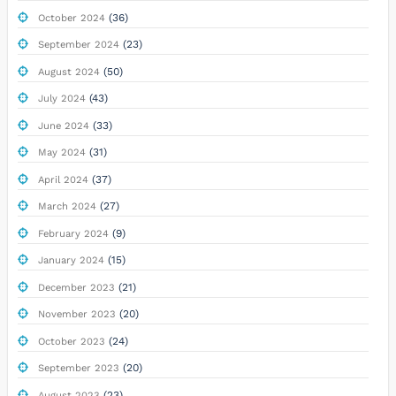
(36)
October 2024
(23)
September 2024
(50)
August 2024
(43)
July 2024
(33)
June 2024
(31)
May 2024
(37)
April 2024
(27)
March 2024
(9)
February 2024
(15)
January 2024
(21)
December 2023
(20)
November 2023
(24)
October 2023
(20)
September 2023
(23)
August 2023