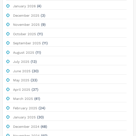
(4)
January 2026
(3)
December 2025
(9)
November 2025
(11)
October 2025
(11)
September 2025
(11)
August 2025
(13)
July 2025
(30)
June 2025
(33)
May 2025
(37)
April 2025
(41)
March 2025
(24)
February 2025
(30)
January 2025
(48)
December 2024
(40)
November 2024