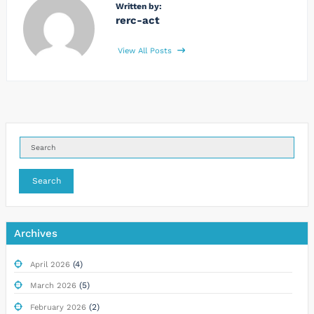
Written by:
rerc-act
View All Posts
Search
Archives
(4)
April 2026
(5)
March 2026
(2)
February 2026