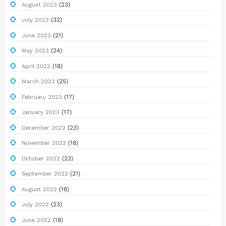
(23)
August 2023
(32)
July 2023
(21)
June 2023
(24)
May 2023
(18)
April 2023
(25)
March 2023
(17)
February 2023
(17)
January 2023
(23)
December 2022
(18)
November 2022
(23)
October 2022
(21)
September 2022
(18)
August 2022
(23)
July 2022
(18)
June 2022