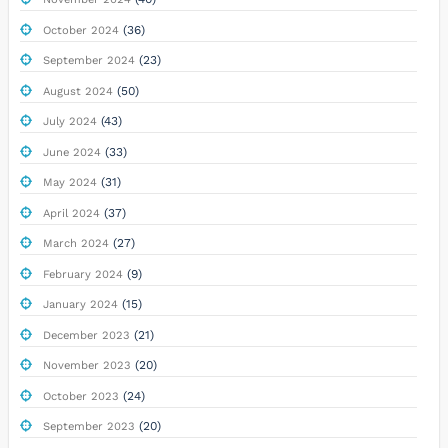
(36)
October 2024
(23)
September 2024
(50)
August 2024
(43)
July 2024
(33)
June 2024
(31)
May 2024
(37)
April 2024
(27)
March 2024
(9)
February 2024
(15)
January 2024
(21)
December 2023
(20)
November 2023
(24)
October 2023
(20)
September 2023