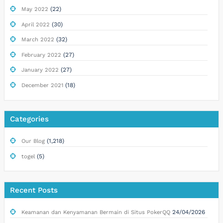
(22)
May 2022
(30)
April 2022
(32)
March 2022
(27)
February 2022
(27)
January 2022
(18)
December 2021
Categories
(1,218)
Our Blog
(5)
togel
Recent Posts
24/04/2026
Keamanan dan Kenyamanan Bermain di Situs PokerQQ