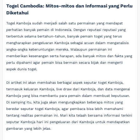
Togel Cambodia: Mitos-mitos dan Informasi yang Perlu
Diketahui
Togel Kamboja sudah menjadi salah satu permainan yang mendapat
perhatian banyak pemain di Indonesia. Dengan reputasi reputasi yang
terbentuk selama bertahun-tahun, banyak pemain togel yang terus
mengharapkan pengeluaran Kamboja sebagai acuan dalam menganalisis
angka-angka keberuntungan mereka. Walaupun permainan ini
memberikan kesenangan serta harapan, ada banyak mitos dan fakta yang
perlu dipahami agar pemain bisa bermain secara bijak dan mengerti
aspek dunia togel.
Di artikel ini akan membahas berbagai aspek seputar togel Kamboja,
termasuk keluaran Kamboja, live draw dari Kamboja, dan data mengenai
Kamboja yang bisa membantu para pemain dalam membuat keputusan.
Di samping itu, kita juga akan mengungkapkan beberapa mitos yang
beredar seputar togel Kamboja, agar pembaca bisa lebih memahami
tentang realitas permainan ini. Mari kita telaah bersama informasi terkini
seputar Kamboja hari ini pengeluaran dari Kamboja untuk mendapatkan
gambaran yang lebih jelas.