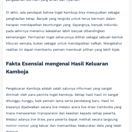
Di akhir, ada pendapat bahwa togel Kamboja bisa mewujudkan sebagai
penghasilan tetap. Banyak yang tergoda untuk terus bermain dalam
harapan mendapatkan keuntungan yang. Sayangnya, banyak induvidu
pada akhirnya menemui kekalahan lebih banyak dibandingkan
kemenangan. Permainan togel seharusnya dilihat sebagai sebuah bentuk
hiburan semata, bukan sebagai untuk mendapatkan nafkah. Mengetahui
realitas ini dapat membantu pemain membuat pilihan yang lebih bijak.
Fakta Esensial mengenai Hasil Keluaran
Kamboja
Pengeluaran Kamboja adalah salah satunya informasi yang sangat
diminati oleh para pecinta togel Kamboja. Setiap hasil hasil ini sangat
ditunggu-tunggu, baik pemain lama serta pendatang baru. Hasil ini
biasanya dijadwalkan secara live melalui acara live draw Cambodia yang
mana menawarkan transparansi dan keaslian kepada setiap peserta.
Melalui adanya live draw, para peserta dapat melihat secara langsung
nomor-nomor yang keluar dan memastikan keakuratan data yang telah
didapat.