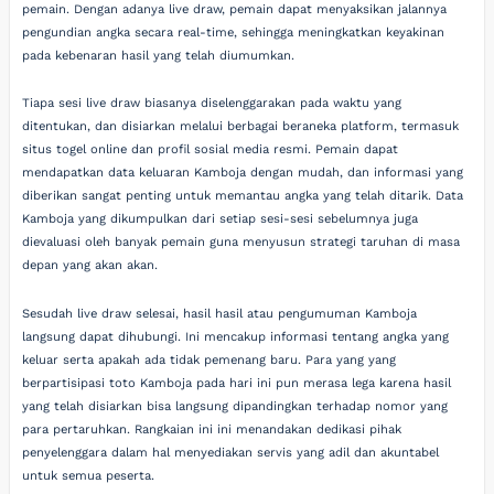
pemain. Dengan adanya live draw, pemain dapat menyaksikan jalannya
pengundian angka secara real-time, sehingga meningkatkan keyakinan
pada kebenaran hasil yang telah diumumkan.
Tiapa sesi live draw biasanya diselenggarakan pada waktu yang
ditentukan, dan disiarkan melalui berbagai beraneka platform, termasuk
situs togel online dan profil sosial media resmi. Pemain dapat
mendapatkan data keluaran Kamboja dengan mudah, dan informasi yang
diberikan sangat penting untuk memantau angka yang telah ditarik. Data
Kamboja yang dikumpulkan dari setiap sesi-sesi sebelumnya juga
dievaluasi oleh banyak pemain guna menyusun strategi taruhan di masa
depan yang akan akan.
Sesudah live draw selesai, hasil hasil atau pengumuman Kamboja
langsung dapat dihubungi. Ini mencakup informasi tentang angka yang
keluar serta apakah ada tidak pemenang baru. Para yang yang
berpartisipasi toto Kamboja pada hari ini pun merasa lega karena hasil
yang telah disiarkan bisa langsung dipandingkan terhadap nomor yang
para pertaruhkan. Rangkaian ini ini menandakan dedikasi pihak
penyelenggara dalam hal menyediakan servis yang adil dan akuntabel
untuk semua peserta.