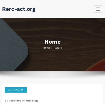
Skip
Rerc-act.org
to
content
Home
Home
»
Page 2
20/04/2025
By
rerc-act
In
Our Blog