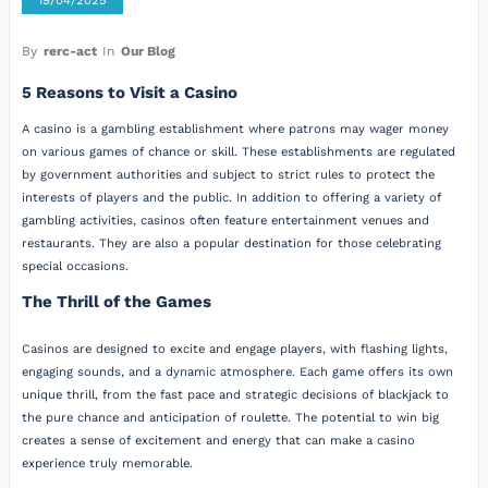
19/04/2025
By
rerc-act
In
Our Blog
5 Reasons to Visit a Casino
A casino is a gambling establishment where patrons may wager money
on various games of chance or skill. These establishments are regulated
by government authorities and subject to strict rules to protect the
interests of players and the public. In addition to offering a variety of
gambling activities, casinos often feature entertainment venues and
restaurants. They are also a popular destination for those celebrating
special occasions.
The Thrill of the Games
Casinos are designed to excite and engage players, with flashing lights,
engaging sounds, and a dynamic atmosphere. Each game offers its own
unique thrill, from the fast pace and strategic decisions of blackjack to
the pure chance and anticipation of roulette. The potential to win big
creates a sense of excitement and energy that can make a casino
experience truly memorable.