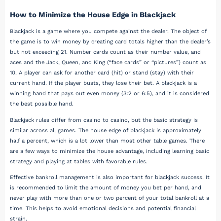
How to Minimize the House Edge in Blackjack
Blackjack is a game where you compete against the dealer. The object of
the game is to win money by creating card totals higher than the dealer’s
but not exceeding 21. Number cards count as their number value, and
aces and the Jack, Queen, and King (“face cards” or “pictures”) count as
10. A player can ask for another card (hit) or stand (stay) with their
current hand. If the player busts, they lose their bet. A blackjack is a
winning hand that pays out even money (3:2 or 6:5), and it is considered
the best possible hand.
Blackjack rules differ from casino to casino, but the basic strategy is
similar across all games. The house edge of blackjack is approximately
half a percent, which is a lot lower than most other table games. There
are a few ways to minimize the house advantage, including learning basic
strategy and playing at tables with favorable rules.
Effective bankroll management is also important for blackjack success. It
is recommended to limit the amount of money you bet per hand, and
never play with more than one or two percent of your total bankroll at a
time. This helps to avoid emotional decisions and potential financial
strain.