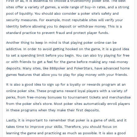
First of all, it is essential to choose a trustworthy poker site. The best
sites offer a variety of games, a wide range of buy-in rates, and a strong
pool of liquidity. You should also consider a poker site’s safety and
security measures. For example, most reputable sites will verify your
identity before allowing you to deposit or withdraw money. This is a
standard practice to prevent fraud and protect player funds.
Another thing to keep in mind is that playing poker online can be
addictive. In order to avoid getting hooked on the game, it is a good idea
to set a spending limit before you begin. You can also try playing for free
or with friends to get a feel for the game before making any real-money
deposits. Many sites, like 888poker and PokerStars, have advanced home
games features that allow you to play for play money with your friends.
It is also a good idea to sign up for a loyalty or rewards program at an
online poker site. These programs reward loyal players with a variety of
perks, from free-money bonuses to tournament tickets and merchandise
from the poker site’s store. Most poker sites automatically enroll players
in these programs when they make their first deposits.
Lastly, it is important to remember that poker is a game of skill, and it
takes time to improve your skills. Therefore, you should focus on
learning the game and practicing as much as possible. It is also a good