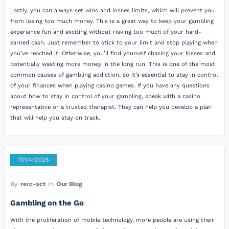
Lastly, you can always set wins and losses limits, which will prevent you
from losing too much money. This is a great way to keep your gambling
experience fun and exciting without risking too much of your hard-
earned cash. Just remember to stick to your limit and stop playing when
you’ve reached it. Otherwise, you’ll find yourself chasing your losses and
potentially wasting more money in the long run. This is one of the most
common causes of gambling addiction, so it’s essential to stay in control
of your finances when playing casino games. If you have any questions
about how to stay in control of your gambling, speak with a casino
representative or a trusted therapist. They can help you develop a plan
that will help you stay on track.
17/04/2025
By
rerc-act
In
Our Blog
Gambling on the Go
With the proliferation of mobile technology, more people are using their