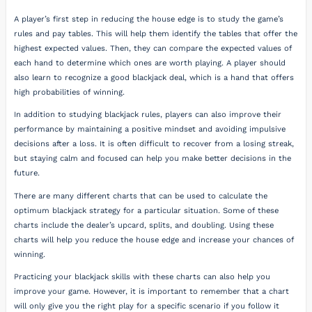
A player’s first step in reducing the house edge is to study the game’s
rules and pay tables. This will help them identify the tables that offer the
highest expected values. Then, they can compare the expected values of
each hand to determine which ones are worth playing. A player should
also learn to recognize a good blackjack deal, which is a hand that offers
high probabilities of winning.
In addition to studying blackjack rules, players can also improve their
performance by maintaining a positive mindset and avoiding impulsive
decisions after a loss. It is often difficult to recover from a losing streak,
but staying calm and focused can help you make better decisions in the
future.
There are many different charts that can be used to calculate the
optimum blackjack strategy for a particular situation. Some of these
charts include the dealer’s upcard, splits, and doubling. Using these
charts will help you reduce the house edge and increase your chances of
winning.
Practicing your blackjack skills with these charts can also help you
improve your game. However, it is important to remember that a chart
will only give you the right play for a specific scenario if you follow it