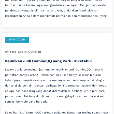
bermain cuma karena ingin mengembalikan kerugian. Dengan pendekatan
pendekatan yang disiplin dan terstruktur, anda akan meningkatkan
kesempatan Anda dalam menikmati permainan dan mendapat hasil yang.
16/04/2025
By
rerc-act
In
Our Blog
Keunikan Judi DominoQQ yang Perlu Diketahui
Dalam dunia permainan judi online, keunikan Judi DominoQQ menarik
perhatian banyak orang. Permainan ini bukan hanya sekadar hiburan,
tetapi juga menjadi sarana untuk meningkatkan keterampilan strategis
dan analisis pemain. Dengan berbagai jenis permainan seperti dominoqq,
aduqq, dan bandarqq yang dapat ditemukan di berbagai situs pkv, para
pemain memiliki banyak pilihan untuk mengeksplorasi dan merasakan
sensasi bermain yang berbeda.
Kelebihan Judi DominoQQ terletak pada kedalaman strateginya yang tidak